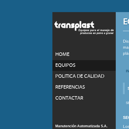
E
Dis
man
plá
HOME
EQUIPOS
I
POLITICA DE CALIDAD
REFERENCIAS
CONTACTAR
S
SE
Manutención Automatizada S.A.
Los