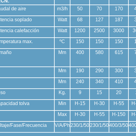
ECN.
udal de aire
m3/h
50
70
170
tencia soplado
Watt
68
127
187
tencia calefacción
Watt
1200
2500
3000
3
mperatura max.
ºC
150
150
150
Tamaño
Mm
400
580
615
Mm
190
290
300
Mm
240
340
410
so
Kg.
9
15
20
pacidad tolva
Min
H-15
H-30
H-55
H
Max
H-30
H-55
H-150
H
ltaje/Fase/Frecuencia
V/A/Ph
230/1/50
230/1/50
400/3/50
400