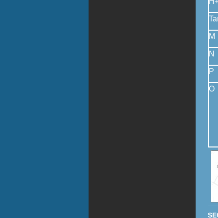
H+
Ta
M
N
P
O
SE