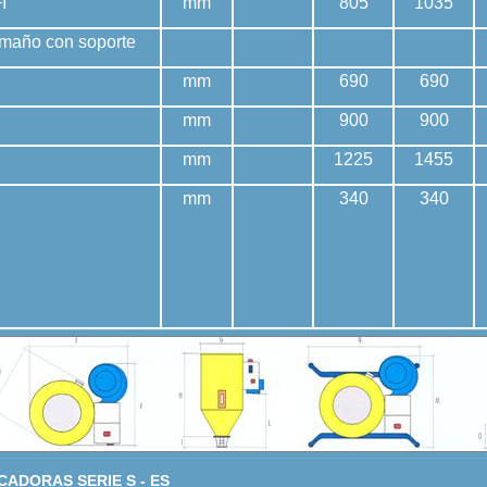
I
mm
805
1035
maño con soporte
mm
690
690
mm
900
900
mm
1225
1455
mm
340
340
CADORAS SERIE S - ES