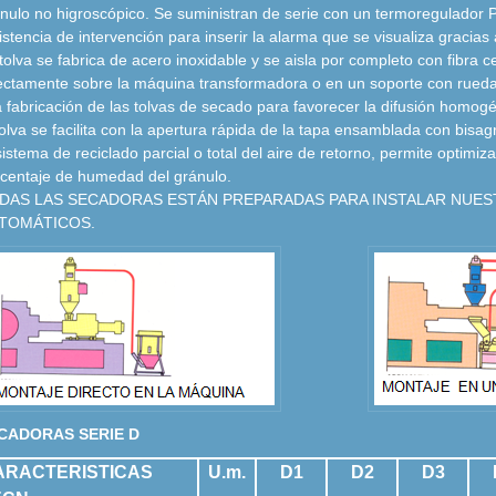
nulo no higroscópico. Se suministran de serie con un termoregulador P
istencia de intervención para inserir la alarma que se visualiza gracias 
tolva se fabrica de acero inoxidable y se aisla por completo con fibra 
ectamente sobre la máquina transformadora o en un soporte con rueda
a fabricación de las tolvas de secado para favorecer la difusión homogé
tolva se facilita con la apertura rápida de la tapa ensamblada con bisag
sistema de reciclado parcial o total del aire de retorno, permite optimiz
centaje de humedad del gránulo.
DAS LAS SECADORAS ESTÁN PREPARADAS PARA INSTALAR NUE
TOMÁTICOS.
CADORAS SERIE D
ARACTERISTICAS
U.m.
D1
D2
D3