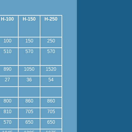
H-100
H-150
H-250
100
150
250
510
570
570
890
1050
1520
27
36
54
800
860
860
810
705
705
570
650
650