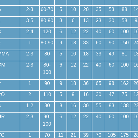
A
2-3
60-70
5
10
20
35
53
88
1
A
3-5
80-90
3
6
13
23
30
58
9
C
2-4
120
6
12
22
40
60
100
1
E
1
80-90
9
18
33
60
90
150
2
MMA
2-3
80
5
10
18
33
49
81
1
OM
2-3
80-
6
12
22
40
60
100
1
100
P
1
90
9
18
36
65
98
162
2
PO
2
110
5
9
16
30
47
75
1
S
1-2
80
8
16
30
55
83
138
2
UR
2-3
90-
6
12
22
40
60
100
1
100
VC
1
70
11
21
39
70
105
175
2