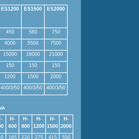
ES1200
ES1500
ES2000
450
580
750
4000
5500
7500
15000
18000
21000
150
150
150
1200
1500
2000
400/3/50
400/3/50
400/3/50
VA
-
H-
H-
H-
H-
H-
00
600
800
1200
1500
2000
10
165
220
275
415
550