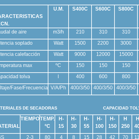
U.M.
S400C
S600C
S800C
ARACTERISTICAS
ECN.
udal de aire
m3/h
210
310
310
tencia soplado
Watt
1500
2200
3000
tencia calefacción
Watt
9000
12000
15000
mperatura max
ºC
150
150
150
pacidad tolva
l
400
600
800
ltaje/Fase/Frecuencia
V/A/Ph
400/3/50
400/3/50
400/3/50
TERIALES DE SECADORAS
CAPACIDAD TOL
TIEMPO
TEMP.
H-
H-
H-
H-
H-
H
H
ATERIAL
ºC
15
30
55
100
150
250
4
BS
2-3
80
4
8
15
28
42
70
1