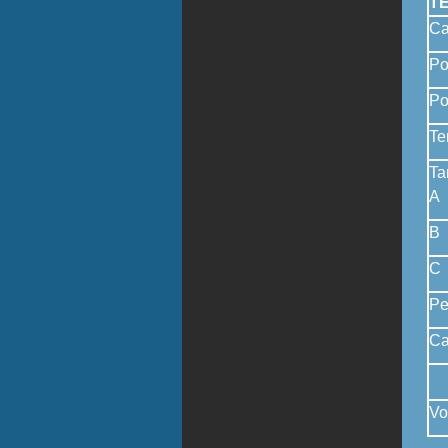
T
Ca
Po
Po
Te
A
B
C
Pe
Ca
Vo