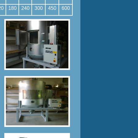
20
180
240
300
450
600