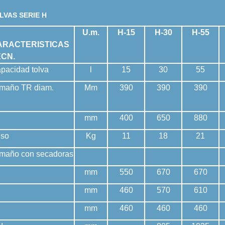
LVAS SERIE H
U.m.
H-15
H-30
H-55
ARACTERISTICAS
ECN.
pacidad tolva
l
15
30
55
maño TR diam.
Mm
390
390
390
mm
400
650
880
so
Kg
11
18
21
maño con secadoras
mm
550
670
670
mm
460
570
610
mm
460
460
460