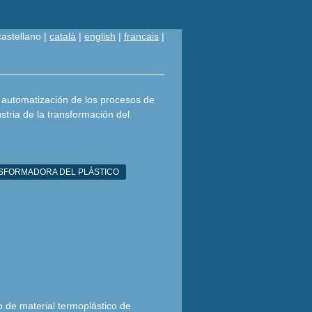
castellano |
català
|
english
|
francais
|
 automatización de los procesos de
tria de la transformación del
NSFORMADORA DEL PLÁSTICO
o de material termoplástico de