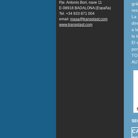
Pje. Antonio Bori, nave 11
grá
E-08918 BADALONA (España)
res
Tel. +34 933 871 004
La 
email:
masa@transplast.com
dir
www.transplast.com
a l
la 
El 
por
TO
AU
SE
C