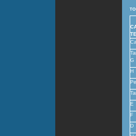
TO
C
T
Ca
Ta
G
H
Pe
Ta
E
F
D