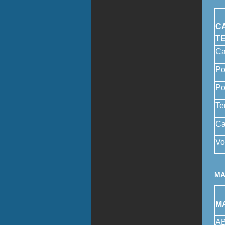
C
T
Ca
Po
Po
Te
Ca
Vo
MA
M
A