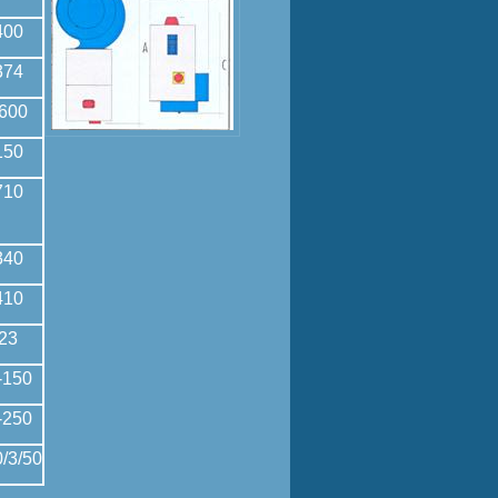
400
374
600
150
710
340
410
23
-150
-250
/3/50